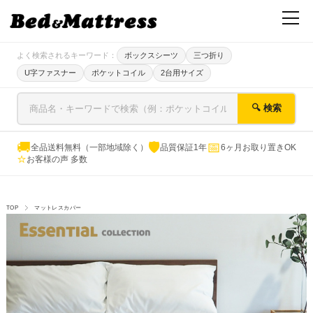
よく検索されるキーワード：
ボックスシーツ
三つ折り
U字ファスナー
ポケットコイル
2台用サイズ
🔍 検索
🚚
🛡
📅
全品送料無料（一部地域除く）
品質保証1年
6ヶ月お取り置きOK
⭐
お客様の声 多数
TOP
マットレスカバー