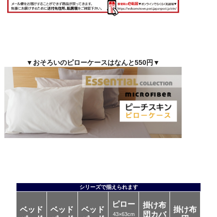
▼おそろいのピローケースはなんと550円▼
シリーズで揃えられます
ピロー
掛け布
ベッド
ベッド
ベッド
掛け布
団カバ
43×63cm