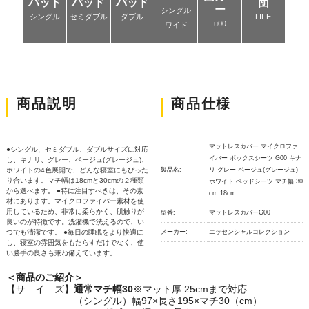
パッド
パッド
パッド
団
ー
シングル
シングル
セミダブル
ダブル
LIFE
u00
ワイド
商品説明
商品仕様
マットレスカバー マイクロファ
●シングル、セミダブル、ダブルサイズに対応
イバー ボックスシーツ G00 キナ
し、キナリ、グレー、ベージュ(グレージュ)、
ホワイトの4色展開で、どんな寝室にもぴった
製品名:
リ グレー ベージュ(グレージュ)
り合います。マチ幅は18cmと30cmの２種類
ホワイト ベッドシーツ マチ幅 30
から選べます。 ●特に注目すべきは、その素
cm 18cm
材にあります。マイクロファイバー素材を使
用しているため、非常に柔らかく、肌触りが
型番:
マットレスカバーG00
良いのが特徴です。洗濯機で洗えるので、い
つでも清潔です。 ●毎日の睡眠をより快適に
メーカー:
エッセンシャルコレクション
し、寝室の雰囲気をもたらすだけでなく、使
い勝手の良さも兼ね備えています。
＜商品のご紹介＞
【サ イ ズ】
通常マチ幅30
※マット厚 25cmまで対応
（シングル）幅97×長さ195×マチ30（cm）