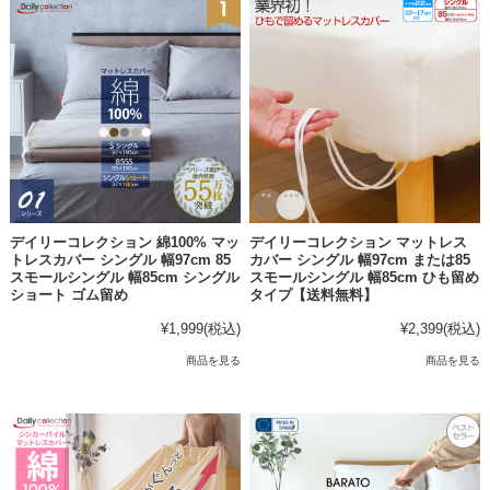
デイリーコレクション 綿100% マッ
デイリーコレクション マットレス
トレスカバー シングル 幅97cm 85
カバー シングル 幅97cm または85
スモールシングル 幅85cm シングル
スモールシングル 幅85cm ひも留め
ショート ゴム留め
タイプ【送料無料】
¥1,999
(税込)
¥2,399
(税込)
商品を見る
商品を見る