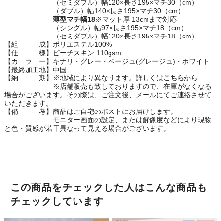
（セミダブル）幅120×長さ195×マチ30（cm）
（ダブル）幅140×長さ195×マチ30（cm）
薄型マチ幅18
※マット厚 13cmまで対応
（シングル）幅97×長さ195×マチ18（cm）
（セミダブル）幅120×長さ195×マチ18（cm）
【組 成】ポリエステル100%
【仕 様】ピーチスキン 110gsm
【カ ラ ー】キナリ・グレー・ベージュ(グレージュ)・ホワイト
【最終加工地】中国
【納 期】※地域により異なります。詳しくは
こちら
から
※店舗販売も致しておりますので、在庫がなくなる
場合がございます。その際は、ご注文後、メールにてご連絡させて
いただきます。
【備 考】商品はご自宅のポストにお届けします。
モニター画面の設定、または解像度などにより現物
と色・質感が若干異なって見える場合がございます。
この商品をチェックした人はこんな商品も
チェックしています