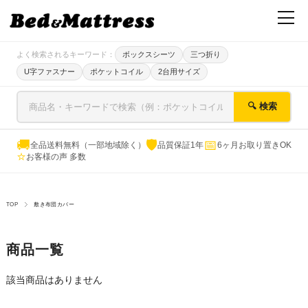
よく検索されるキーワード：
ボックスシーツ
三つ折り
U字ファスナー
ポケットコイル
2台用サイズ
🔍 検索
🚚
🛡
📅
全品送料無料（一部地域除く）
品質保証1年
6ヶ月お取り置きOK
⭐
お客様の声 多数
TOP
敷き布団カバー
商品一覧
該当商品はありません