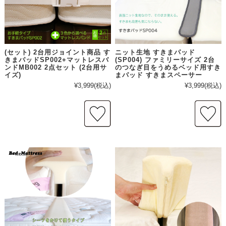
(セット) 2台用ジョイント商品 す
ニット生地 すきまパッド
きまパッドSP002+マットレスバ
(SP004) ファミリーサイズ 2台
ンドMB002 2点セット (2台用サ
のつなぎ目をうめるベッド用すき
イズ)
まパッド すきまスペーサー
¥3,999
(税込)
¥3,999
(税込)