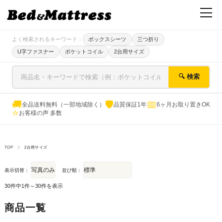
よく検索されるキーワード：
ボックスシーツ
三つ折り
U字ファスナー
ポケットコイル
2台用サイズ
🔍 検索
🚚
🛡
📅
全品送料無料（一部地域除く）
品質保証1年
6ヶ月お取り置きOK
⭐
お客様の声 多数
TOP
2台用サイズ
表示切替：
並び順：
30件中1件～30件を表示
商品一覧