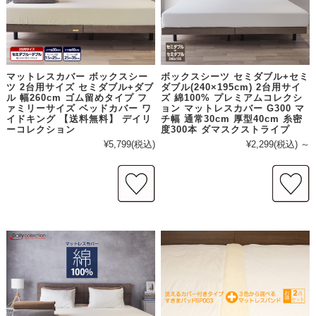
マットレスカバー ボックスシー
ボックスシーツ セミダブル+セミ
ツ 2台用サイズ セミダブル+ダブ
ダブル(240×195cm) 2台用サイ
ル 幅260cm ゴム留めタイプ フ
ズ 綿100% プレミアムコレクシ
ァミリーサイズ ベッドカバー ワ
ョン マットレスカバー G300 マ
イドキング 【送料無料】 デイリ
チ幅 通常30cm 厚型40cm 糸密
ーコレクション
度300本 ダマスクストライプ
¥5,799
(税込)
¥2,299
(税込)
～