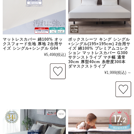
マットレスカバー 綿100% オッ
ボックスシーツ キング シングル
クスフォード生地 厚地 2台用サ
+シングル(195×195cm) 2台用サ
イズ シングル+シングル G04
イズ 綿100% プレミアムコレク
ション マットレスカバー G300
¥5,498
(税込)
サテンストライプ マチ幅 通常
30cm 厚型40cm 糸密度300本
ダマスクストライプ
¥1,999
(税込)
～