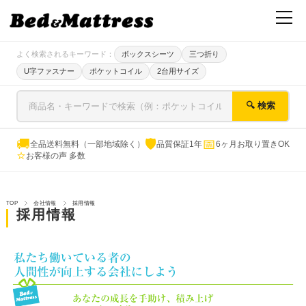
よく検索されるキーワード：
ボックスシーツ
三つ折り
U字ファスナー
ポケットコイル
2台用サイズ
🔍 検索
🚚
🛡
📅
全品送料無料（一部地域除く）
品質保証1年
6ヶ月お取り置きOK
⭐
お客様の声 多数
TOP
会社情報
採用情報
採用情報