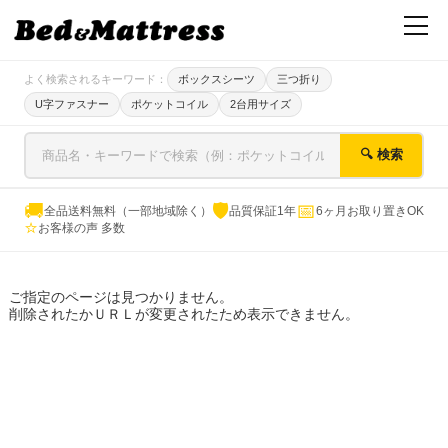
よく検索されるキーワード：
ボックスシーツ
三つ折り
U字ファスナー
ポケットコイル
2台用サイズ
🔍 検索
🚚
🛡
📅
全品送料無料（一部地域除く）
品質保証1年
6ヶ月お取り置きOK
⭐
お客様の声 多数
ご指定のページは見つかりません。
削除されたかＵＲＬが変更されたため表示できません。