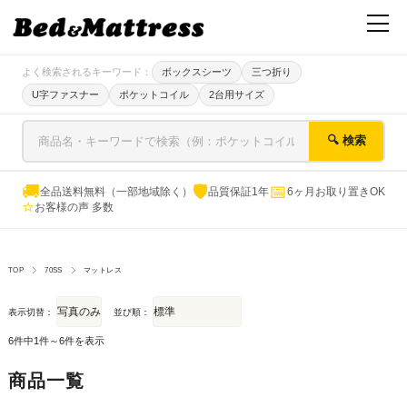
よく検索されるキーワード：
ボックスシーツ
三つ折り
U字ファスナー
ポケットコイル
2台用サイズ
🔍 検索
🚚
🛡
📅
全品送料無料（一部地域除く）
品質保証1年
6ヶ月お取り置きOK
⭐
お客様の声 多数
TOP
70SS
マットレス
表示切替：
並び順：
6件中1件～6件を表示
商品一覧