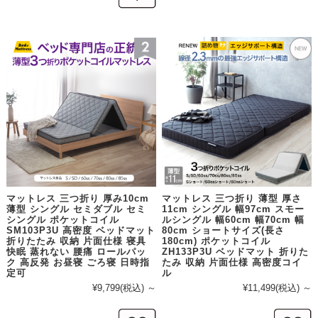
マットレス 三つ折り 厚み10cm
マットレス 三つ折り 薄型 厚さ
薄型 シングル セミダブル セミ
11cm シングル 幅97cm スモー
シングル ポケットコイル
ルシングル 幅60cm 幅70cm 幅
SM103P3U 高密度 ベッドマット
80cm ショートサイズ(長さ
折りたたみ 収納 片面仕様 寝具
180cm) ポケットコイル
快眠 蒸れない 腰痛 ロールパッ
ZH133P3U ベッドマット 折りた
ク 高反発 お昼寝 ごろ寝 日時指
たみ 収納 片面仕様 高密度コイ
定可
ル
¥9,799
(税込)
～
¥11,499
(税込)
～