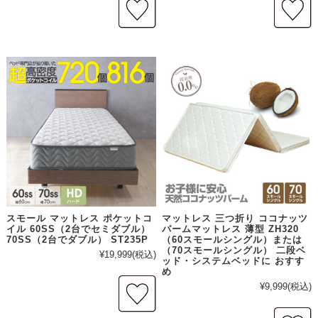
スモール マットレス ポケットコ
マットレス 三つ折り ココナッツ
イル 60SS（2台でセミダブル）
パームマットレス 薄型 ZH320
70SS（2台でダブル） ST235P
（60スモールシングル）または
（70スモールシングル） 二段ベ
¥19,999
(税込)
ッド・システムベッドに おすす
め
¥9,999
(税込)