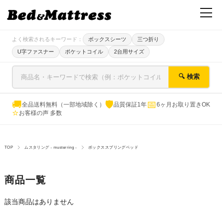
よく検索されるキーワード：
ボックスシーツ
三つ折り
U字ファスナー
ポケットコイル
2台用サイズ
🔍 検索
🚚
🛡
📅
全品送料無料（一部地域除く）
品質保証1年
6ヶ月お取り置きOK
⭐
お客様の声 多数
TOP
ムスタリング - musterring -
ボックススプリングベッド
商品一覧
該当商品はありません