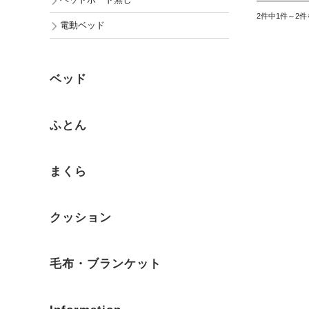
ヘッドボード無し
2件中1件～2
電動ベッド
ベッド
ふとん
まくら
クッション
毛布・ブランケット