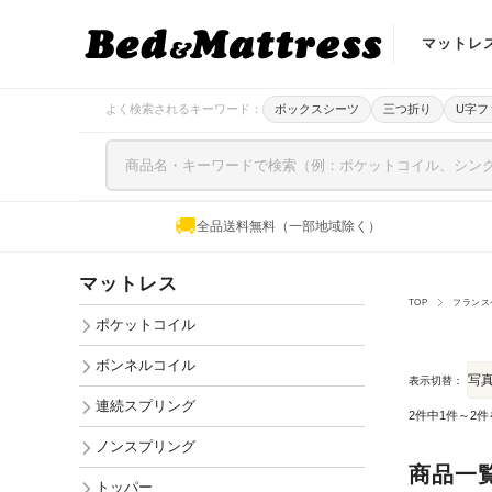
マットレ
ポケットコ
よく検索されるキーワード：
ボックスシーツ
三つ折り
U字フ
ボンネルコ
連続スプリ
🚚
全品送料無料（一部地域除く）
ノンスプリ
マットレス
トッパー
TOP
フランス
ポケットコイル
ボンネルコイル
表示切替：
連続スプリング
2件中1件～2
ノンスプリング
商品一
トッパー