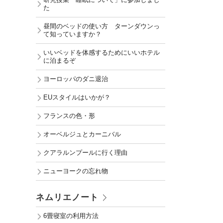
研究授業「睡眠について」に参加しまし
た
昼間のベッドの使い方 ターンダウンっ
て知っていますか？
いいベッドを体感するためにいいホテル
に泊まるぞ
ヨーロッパのダニ退治
EUスタイルはいかが？
フランスの色・形
オーベルジュとカーニバル
クアラルンプールに行く理由
ニューヨークの忘れ物
ネムリエノート
6畳寝室の利用方法