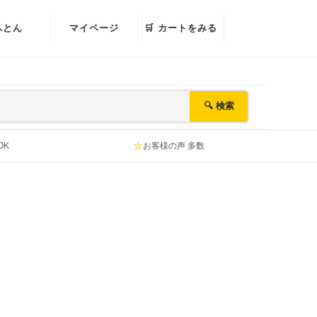
ふとん
マイページ
🛒 カートをみる
🔍 検索
⭐
OK
お客様の声 多数