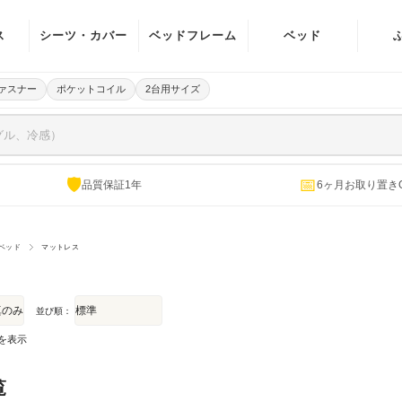
ス
シーツ・カバー
ベッドフレーム
ベッド
イル
マットレスカバ
宮付き(棚・ラ
ァスナー
ポケットコイル
2台用サイズ
ー
イト)
イル
ベッドパッド
ヘッドボード無
ング
し
パッド一体型ボ
🛡
📅
品質保証1年
6ヶ月お取り置き
ング
ックスシーツ
電動ベッド
掛け布団カバー
ベッド
マットレス
敷き布団カバー
並び順：
ピローケース
件を表示
覧