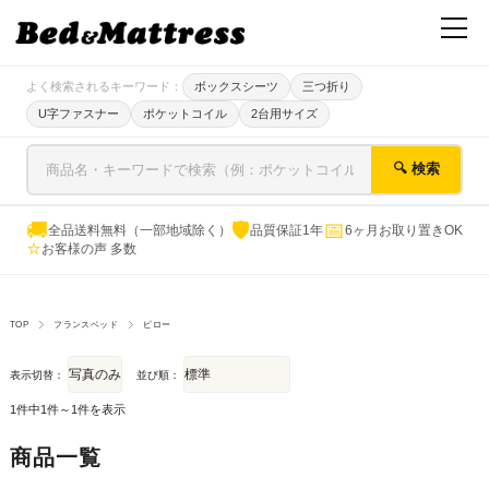
よく検索されるキーワード：
ボックスシーツ
三つ折り
U字ファスナー
ポケットコイル
2台用サイズ
🔍 検索
🚚
🛡
📅
全品送料無料（一部地域除く）
品質保証1年
6ヶ月お取り置きOK
⭐
お客様の声 多数
TOP
フランスベッド
ピロー
表示切替：
並び順：
1件中1件～1件を表示
商品一覧