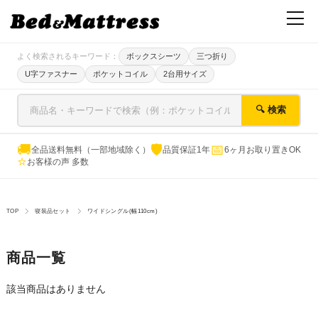
よく検索されるキーワード：
ボックスシーツ
三つ折り
U字ファスナー
ポケットコイル
2台用サイズ
🔍 検索
🚚
🛡
📅
全品送料無料（一部地域除く）
品質保証1年
6ヶ月お取り置きOK
⭐
お客様の声 多数
TOP
寝装品セット
ワイドシングル(幅110cm)
商品一覧
該当商品はありません