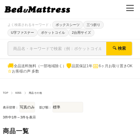
よく検索されるキーワード：
ボックスシーツ
三つ折り
U字ファスナー
ポケットコイル
2台用サイズ
🔍 検索
🚚
🛡
📅
全品送料無料（一部地域除く）
品質保証1年
6ヶ月お取り置きOK
⭐
お客様の声 多数
TOP
60SS
用品その他
表示切替：
並び順：
3件中1件～3件を表示
商品一覧