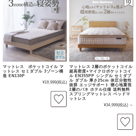
マットレス ポケットコイル マ
マットレス 2層のポケットコイル
ットレス セミダブル 3ゾーン構
超高密度+マイクロポケットコイ
造 EN130P
ル EN355PP シングル セミダブ
ル ダブル 厚さ25cm 体圧分散性
¥18,999
(税込)
抜群 エッジサポート 寝心地重視
2層のバネ ホテル仕様 送料無料
スプリングマットレス ベッドマ
ットレス
¥34,999
(税込)
～