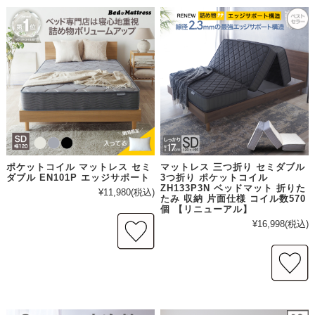
ポケットコイル マットレス セミ
マットレス 三つ折り セミダブル
ダブル EN101P エッジサポート
3つ折り ポケットコイル
ZH133P3N ベッドマット 折りた
¥11,980
(税込)
たみ 収納 片面仕様 コイル数570
個 【リニューアル】
¥16,998
(税込)