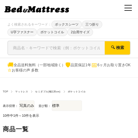
よく検索されるキーワード：
ボックスシーツ
三つ折り
U字ファスナー
ポケットコイル
2台用サイズ
🔍 検索
🚚
🛡
📅
全品送料無料（一部地域除く）
品質保証1年
6ヶ月お取り置きOK
⭐
お客様の声 多数
TOP
マットレス
セミダブル(幅120cm)
ポケットコイル
表示切替：
並び順：
10件中1件～10件を表示
商品一覧