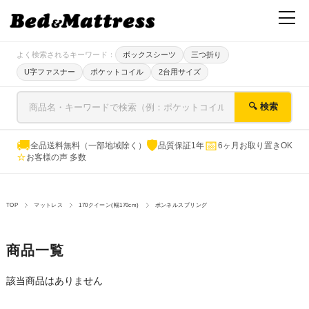
よく検索されるキーワード：
ボックスシーツ
三つ折り
U字ファスナー
ポケットコイル
2台用サイズ
🔍 検索
🚚
🛡
📅
全品送料無料（一部地域除く）
品質保証1年
6ヶ月お取り置きOK
⭐
お客様の声 多数
TOP
マットレス
170クイーン(幅170cm)
ボンネルスプリング
商品一覧
該当商品はありません