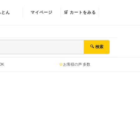
ふとん
マイページ
🛒 カートをみる
🔍 検索
⭐
OK
お客様の声 多数