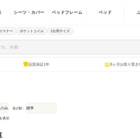
ス
シーツ・カバー
ベッドフレーム
ベッド
イル
マットレスカバ
宮付き(棚・ラ
ァスナー
ポケットコイル
2台用サイズ
ー
イト)
イル
ベッドパッド
ヘッドボード無
ング
し
パッド一体型ボ
🛡
📅
品質保証1年
6ヶ月お取り置き
ング
ックスシーツ
電動ベッド
掛け布団カバー
敷き布団カバー
並び順：
ピローケース
件を表示
覧