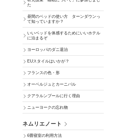
研究授業「睡眠について」に参加しまし
た
昼間のベッドの使い方 ターンダウンっ
て知っていますか？
いいベッドを体感するためにいいホテル
に泊まるぞ
ヨーロッパのダニ退治
EUスタイルはいかが？
フランスの色・形
オーベルジュとカーニバル
クアラルンプールに行く理由
ニューヨークの忘れ物
ネムリエノート
6畳寝室の利用方法