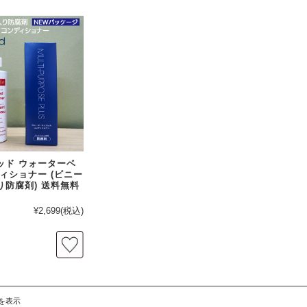
ッド ウォーターベ
ィショナー (ビニー
り防腐剤) 送料無料
¥2,699
(税込)
件を表示