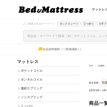
マットレ
ポケットコ
よく検索されるキーワード：
ボックスシーツ
三つ折り
U字フ
ボンネルコ
連続スプリ
🚚
全品送料無料（一部地域除く）
ノンスプリ
マットレス
トッパー
TOP
防腐剤
ポケットコイル
ボンネルコイル
表示切替：
連続スプリング
1件中1件～1
ノンスプリング
商品一
トッパー