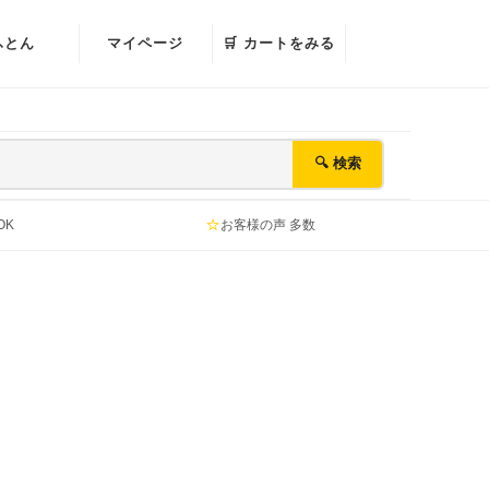
ふとん
マイページ
🛒 カートをみる
🔍 検索
⭐
OK
お客様の声 多数