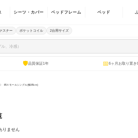
ス
シーツ・カバー
ベッドフレーム
ベッド
イル
マットレスカバ
宮付き(棚・ラ
ァスナー
ポケットコイル
2台用サイズ
ー
イト)
イル
ベッドパッド
ヘッドボード無
ング
し
パッド一体型ボ
🛡
📅
品質保証1年
6ヶ月お取り置き
ング
ックスシーツ
電動ベッド
掛け布団カバー
85スモールシングル(幅85cm)
敷き布団カバー
ピローケース
覧
ありません