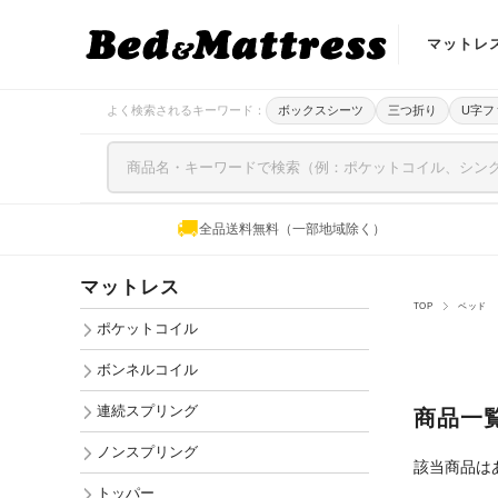
マットレ
ポケットコ
よく検索されるキーワード：
ボックスシーツ
三つ折り
U字フ
ボンネルコ
連続スプリ
🚚
全品送料無料（一部地域除く）
ノンスプリ
マットレス
トッパー
TOP
ベッド
ポケットコイル
ボンネルコイル
連続スプリング
商品一
ノンスプリング
該当商品は
トッパー