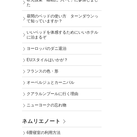
研究授業「睡眠について」に参加しまし
た
昼間のベッドの使い方 ターンダウンっ
て知っていますか？
いいベッドを体感するためにいいホテル
に泊まるぞ
ヨーロッパのダニ退治
EUスタイルはいかが？
フランスの色・形
オーベルジュとカーニバル
クアラルンプールに行く理由
ニューヨークの忘れ物
ネムリエノート
6畳寝室の利用方法