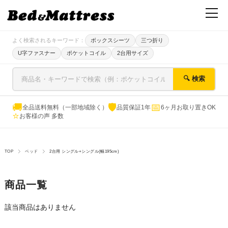
よく検索されるキーワード：
ボックスシーツ
三つ折り
U字ファスナー
ポケットコイル
2台用サイズ
🔍 検索
🚚
🛡
📅
全品送料無料（一部地域除く）
品質保証1年
6ヶ月お取り置きOK
⭐
お客様の声 多数
TOP
ベッド
2台用 シングル+シングル(幅195cm)
商品一覧
該当商品はありません