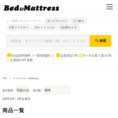
よく検索されるキーワード：
ボックスシーツ
三つ折り
U字ファスナー
ポケットコイル
2台用サイズ
🔍 検索
🚚
🛡
📅
全品送料無料（一部地域除く）
品質保証1年
6ヶ月お取り置きOK
⭐
お客様の声 多数
TOP
ヴァルブルガ - Walburga -
表示切替：
並び順：
1件中1件～1件を表示
商品一覧