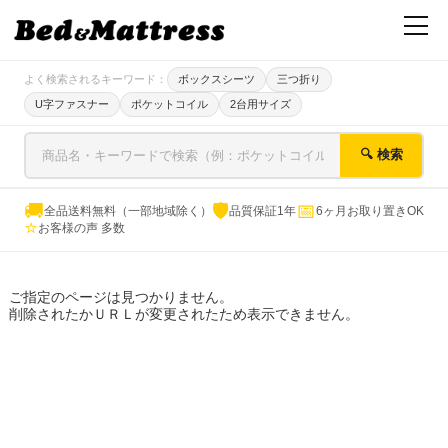
よく検索されるキーワード：
ボックスシーツ
三つ折り
U字ファスナー
ポケットコイル
2台用サイズ
🔍 検索
🚚
🛡
📅
全品送料無料（一部地域除く）
品質保証1年
6ヶ月お取り置きOK
⭐
お客様の声 多数
ご指定のページは見つかりません。
削除されたかＵＲＬが変更されたため表示できません。