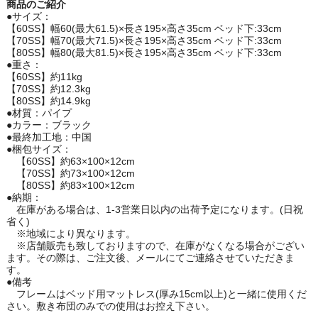
商品のご紹介
●サイズ：
【60SS】幅60(最大61.5)×長さ195×高さ35cm ベッド下:33cm
【70SS】幅70(最大71.5)×長さ195×高さ35cm ベッド下:33cm
【80SS】幅80(最大81.5)×長さ195×高さ35cm ベッド下:33cm
●重さ：
【60SS】約11kg
【70SS】約12.3kg
【80SS】約14.9kg
●材質：パイプ
●カラー：ブラック
●最終加工地：中国
●梱包サイズ：
【60SS】約63×100×12cm
【70SS】約73×100×12cm
【80SS】約83×100×12cm
●納期：
在庫がある場合は、1-3営業日以内の出荷予定になります。(日祝
省く)
※地域により異なります。
※店舗販売も致しておりますので、在庫がなくなる場合がござい
ます。その際は、ご注文後、メールにてご連絡させていただきま
す。
●備考
フレームはベッド用マットレス(厚み15cm以上)と一緒に使用くだ
さい。敷き布団のみでの使用はお控え下さい。