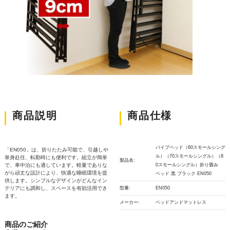
商品説明
商品仕様
パイプベッド（60スモールシング
「EN050」は、折りたたみ可能で、引越しや
ル）（70スモールシングル）（8
単身赴任、転勤時にも便利です。組立が簡単
製品名:
で、車中泊にも適しています。軽量でありな
0スモールシングル）折り畳み
がら頑丈な設計により、快適な睡眠環境を提
ベッド 黒 ブラック EN050
供します。シンプルなデザインがどんなイン
テリアにも調和し、スペースを有効活用でき
型番:
EN050
ます。
メーカー:
ベッドアンドマットレス
商品のご紹介