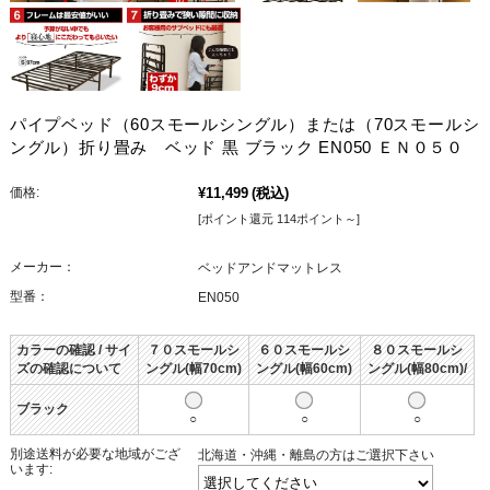
パイプベッド（60スモールシングル）または（70スモールシ
ングル）折り畳み ベッド 黒 ブラック EN050 ＥＮ０５０
価格:
¥11,499
(税込)
[ポイント還元 114ポイント～]
メーカー：
ベッドアンドマットレス
型番：
EN050
カラーの確認 / サイ
７０スモールシ
６０スモールシ
８０スモールシ
ズの確認について
ングル(幅70cm)
ングル(幅60cm)
ングル(幅80cm)/
ブラック
○
○
○
別途送料が必要な地域がござ
北海道・沖縄・離島の方はご選択下さい
います: