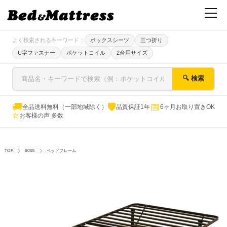
よく検索されるキーワード：
ボックスシーツ
三つ折り
U字ファスナー
ポケットコイル
2台用サイズ
🔍 検索
🚚
🛡
📅
全品送料無料（一部地域除く）
品質保証1年
6ヶ月お取り置きOK
⭐
お客様の声 多数
TOP
60SS
ベッドフレーム