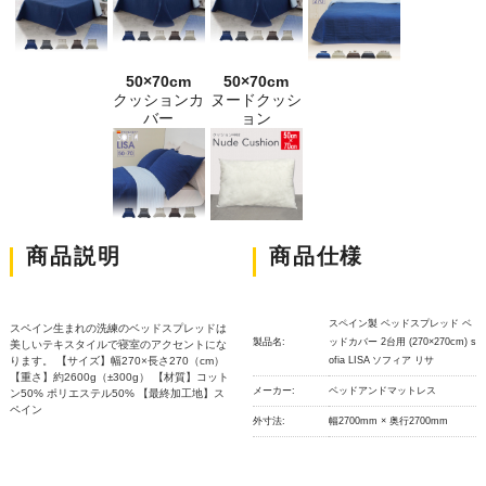
50×70cm
50×70cm
クッションカ
ヌードクッシ
バー
ョン
商品説明
商品仕様
スペイン製 ベッドスプレッド ベ
スペイン生まれの洗練のベッドスプレッドは
製品名:
ッドカバー 2台用 (270×270cm) s
美しいテキスタイルで寝室のアクセントにな
ります。 【サイズ】幅270×長さ270（cm）
ofia LISA ソフィア リサ
【重さ】約2600g（±300g） 【材質】コット
メーカー:
ベッドアンドマットレス
ン50% ポリエステル50% 【最終加工地】ス
ペイン
外寸法:
幅2700mm × 奥行2700mm