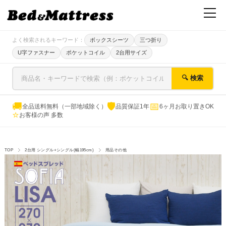
よく検索されるキーワード：
ボックスシーツ
三つ折り
U字ファスナー
ポケットコイル
2台用サイズ
🔍 検索
🚚
🛡
📅
全品送料無料（一部地域除く）
品質保証1年
6ヶ月お取り置きOK
⭐
お客様の声 多数
TOP
2台用 シングル+シングル(幅195cm)
用品その他