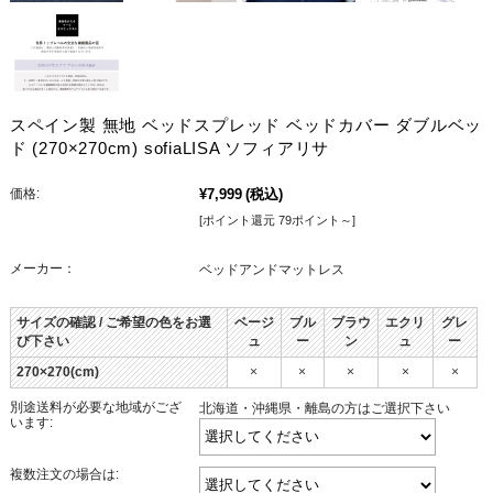
スペイン製 無地 ベッドスプレッド ベッドカバー ダブルベッ
ド (270×270cm) sofiaLISA ソフィアリサ
価格:
¥7,999
(税込)
[ポイント還元 79ポイント～]
メーカー：
ベッドアンドマットレス
サイズの確認 / ご希望の色をお選
ベージ
ブル
ブラウ
エクリ
グレ
び下さい
ュ
ー
ン
ュ
ー
270×270(cm)
×
×
×
×
×
別途送料が必要な地域がござ
北海道・沖縄県・離島の方はご選択下さい
います:
複数注文の場合は: