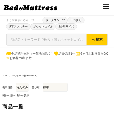
よく検索されるキーワード：
ボックスシーツ
三つ折り
U字ファスナー
ポケットコイル
2台用サイズ
🔍 検索
🚚
🛡
📅
全品送料無料（一部地域除く）
品質保証1年
6ヶ月お取り置きOK
⭐
お客様の声 多数
TOP
80ショート(幅80×180cm)
表示切替：
並び順：
9件中1件～9件を表示
商品一覧