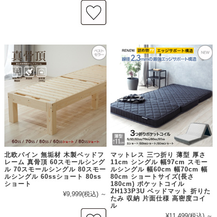
北欧パイン 無垢材 木製ベッドフ
マットレス 三つ折り 薄型 厚さ
レーム 真骨頂 60スモールシング
11cm シングル 幅97cm スモー
ル 70スモールシングル 80スモー
ルシングル 幅60cm 幅70cm 幅
ルシングル 60ssショート 80ss
80cm ショートサイズ(長さ
ショート
180cm) ポケットコイル
ZH133P3U ベッドマット 折りた
¥9,999
(税込)
～
たみ 収納 片面仕様 高密度コイ
ル
¥11,499
(税込)
～