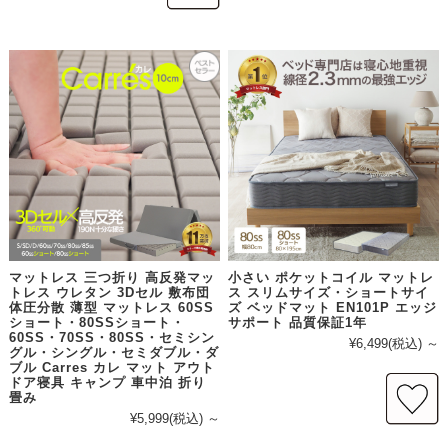
マットレス 三つ折り 高反発マッ
小さい ポケットコイル マットレ
トレス ウレタン 3Dセル 敷布団
ス スリムサイズ・ショートサイ
体圧分散 薄型 マットレス 60SS
ズ ベッドマット EN101P エッジ
ショート・80SSショート・
サポート 品質保証1年
60SS・70SS・80SS・セミシン
¥6,499
(税込)
～
グル・シングル・セミダブル・ダ
ブル Carres カレ マット アウト
ドア寝具 キャンプ 車中泊 折り
畳み
¥5,999
(税込)
～