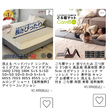
洗える ベッドパッド シングル
ごろ寝マット 折りたたみ 三つ折
セミダブル ダブル ワイドダブル
り 3つ折り 高反発 長座布団 厚さ
160Q 170Q 180K S+S S+SD
5cm ヨガマット ストレッチ マ
SD+SD SD+D D+D S+S+S
ットレス マット 車中泊 キャン
60SS 70SS 80SS 85SS シング
プ お昼寝マット 洗える カバー
ルロング ショート【送料無料】
付き ごろ寝 布団 来客 送料無料
デイリーコレクション
¥3,999
(税込)
～
¥2,499
(税込)
～