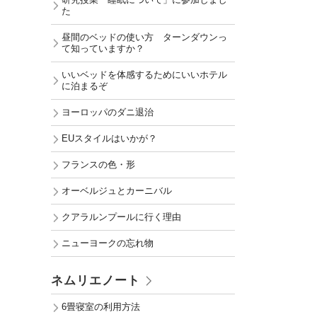
研究授業「睡眠について」に参加しまし
た
昼間のベッドの使い方 ターンダウンっ
て知っていますか？
いいベッドを体感するためにいいホテル
に泊まるぞ
ヨーロッパのダニ退治
EUスタイルはいかが？
フランスの色・形
オーベルジュとカーニバル
クアラルンプールに行く理由
ニューヨークの忘れ物
ネムリエノート
6畳寝室の利用方法