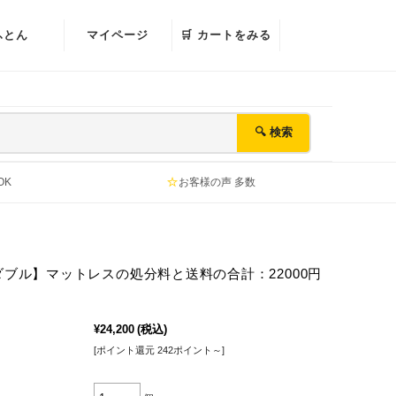
ふとん
マイページ
🛒 カートをみる
🔍 検索
⭐
OK
お客様の声 多数
ブル】マットレスの処分料と送料の合計：22000円
¥24,200
(税込)
[ポイント還元 242ポイント～]