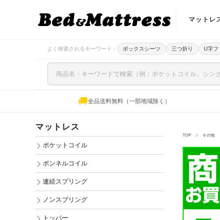
マットレ
ポケットコ
よく検索されるキーワード：
ボックスシーツ
三つ折り
U字フ
ボンネルコ
連続スプリ
🚚
全品送料無料（一部地域除く）
ノンスプリ
マットレス
トッパー
TOP
その他
ポケットコイル
ボンネルコイル
連続スプリング
ノンスプリング
トッパー