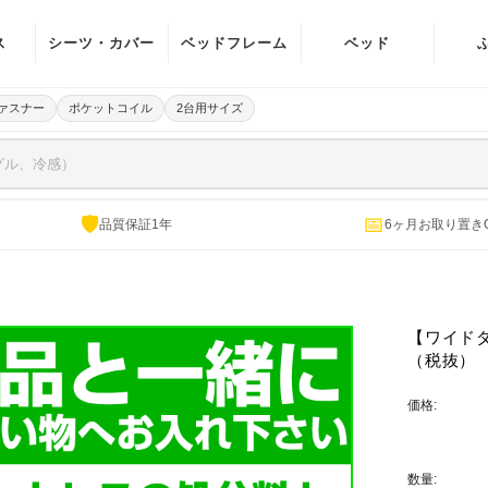
ス
シーツ・カバー
ベッドフレーム
ベッド
イル
マットレスカバ
宮付き(棚・ラ
ァスナー
ポケットコイル
2台用サイズ
ー
イト)
イル
ベッドパッド
ヘッドボード無
ング
し
パッド一体型ボ
🛡
📅
品質保証1年
6ヶ月お取り置き
ング
ックスシーツ
電動ベッド
掛け布団カバー
【ワイドダ
敷き布団カバー
（税抜）
ピローケース
価格:
数量: