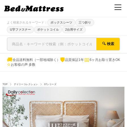
よく検索されるキーワード：
ボックスシーツ
三つ折り
U字ファスナー
ポケットコイル
2台用サイズ
🔍 検索
🚚
🛡
📅
全品送料無料（一部地域除く）
品質保証1年
6ヶ月お取り置きOK
⭐
お客様の声 多数
TOP
デイリーコレクション
07シリーズ