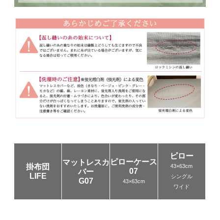
ピロー
ピローケース
マットレスカ
掛布団
43×63cm
07
バー
LIFE
シングル
G07
43×63cm
ワイド