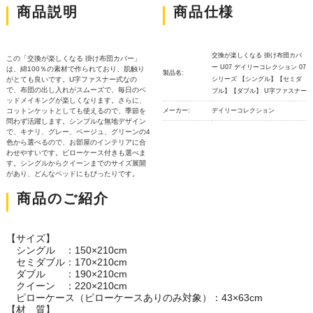
商品説明
商品仕様
交換が楽しくなる 掛け布団カバ
この「交換が楽しくなる 掛け布団カバー」
ー U07 デイリーコレクション 07
は、綿100％の素材で作られており、肌触り
製品名:
がとても良いです。U字ファスナー式なの
シリーズ 【シングル】【セミダ
で、布団の出し入れがスムーズで、毎日のベ
ブル】【ダブル】 U字ファスナー
ッドメイキングが楽しくなります。さらに、
コットンケットとしても使えるので、季節を
メーカー:
デイリーコレクション
問わず活躍します。シンプルな無地デザイン
で、キナリ、グレー、ベージュ、グリーンの4
色から選べるので、お部屋のインテリアに合
わせやすいです。ピローケース付きも選べま
す。シングルからクイーンまでのサイズ展開
があり、どんなベッドにもぴったりです。
商品のご紹介
【サイズ】
シングル ：150×210cm
セミダブル：170×210cm
ダブル ：190×210cm
クイーン ：220×210cm
ピローケース（ピローケースありのみ対象）：43×63cm
【材 質】