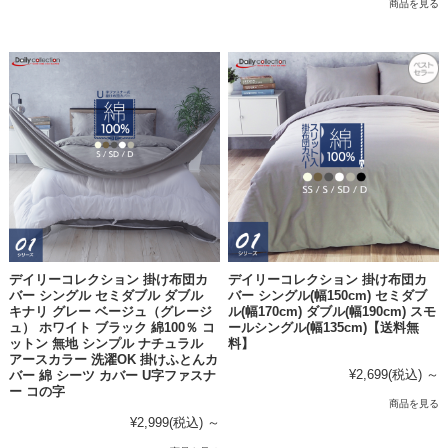
商品を見る
デイリーコレクション 掛け布団カ
デイリーコレクション 掛け布団カ
バー シングル セミダブル ダブル
バー シングル(幅150cm) セミダブ
キナリ グレー ベージュ（グレージ
ル(幅170cm) ダブル(幅190cm) スモ
ュ） ホワイト ブラック 綿100％ コ
ールシングル(幅135cm)【送料無
ットン 無地 シンプル ナチュラル
料】
アースカラー 洗濯OK 掛けふとんカ
¥2,699
(税込)
～
バー 綿 シーツ カバー U字ファスナ
ー コの字
商品を見る
¥2,999
(税込)
～