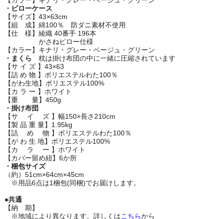
・ピローケース
【サイズ】43×63cm
【組 成】綿100％ 防ダニ素材不使用
【仕 様】綾織 40番手 196本
かさねピロー仕様
【カラー】キナリ・グレー・ベージュ・グリーン
・まくら
枕は掛け布団の中に一緒に圧縮されています
【サ イ ズ 】43×63
【詰 め 物 】ポリエステルわた100％
【がわ生地】ポリエステル100%
【カ ラ ー 】ホワイト
【重 量】450g
・掛け布団
【サ イ ズ 】幅150×長さ210cm
【製 品 重 量】1.95kg
【詰 め 物 】ポリエステルわた100％
【が わ 生 地】ポリエステル100%
【カ ラ ー 】ホワイト
【カバー留め紐】6か所
・梱包サイズ
（約）51cm×64cm×45cm
※用品6点は1梱包(同梱)でお届けします。
●共通
【納 期】
※地域により異なります。詳しくは
こちら
から