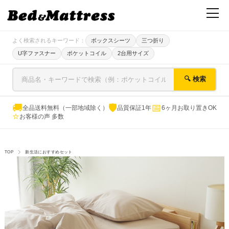
よく検索されるキーワード：
ボックスシーツ
三つ折り
U字ファスナー
ポケットコイル
2台用サイズ
🔍 検索
🚚
🛡
📅
全品送料無料（一部地域除く）
品質保証1年
6ヶ月お取り置きOK
⭐
お客様の声 多数
TOP
新生活におすすめセット