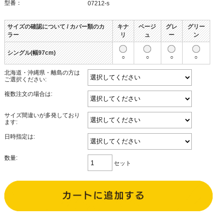
型番：
07212-s
サイズの確認について / カバー類のカ
キナ
ベージ
グレ
グリー
ラー
リ
ュ
ー
ン
シングル(幅97cm)
○
○
○
○
北海道・沖縄県・離島の方は
ご選択ください:
複数注文の場合は:
サイズ間違いが多発しており
ます:
日時指定は:
数量:
セット