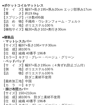
●ポケットコイルマットレス
【サ イ ズ】幅97×長さ195×厚み20cm エッジ部厚み17cm
【重 さ】約19.6kg
【スプリング】バネ数495個
【詰 め 物】不織布・ウレタンフォーム・フェルト
【張 り 地】ポリエステル100％
【梱包サイズ】幅30×高さ102×奥行き30cm
●寝装品
・マットレスカバー
【サイズ】幅97×長さ195×マチ30cm
【組 成】綿100％
【仕 様】綾織 40番手 196本
【カラー】キナリ・グレー・ベージュ・グリーン
・ベッドパッド
【サ イ ズ】幅97×長さ195cm（４角ずれ防止ゴム付）
【側 地】ポリエステル100％
【詰 物】ポリエステル100％
防ダニ素材不使用
【最終加工地】中国
【カ ラ ー】キナリ
・掛け布団カバー
【サイズ】150×210cm
【組 成】綿100％ 防ダニ素材不使用
【仕 様】綾織 40番手 196本
【カラー】キナリ・グレー・ベージュ・グリーン