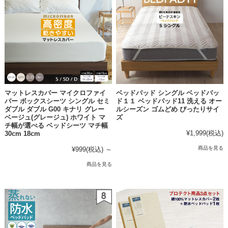
マットレスカバー マイクロファイ
ベッドパッド シングル ベッドパッ
バー ボックスシーツ シングル セミ
ド１１ ベッドパッド11 洗える オー
ダブル ダブル G00 キナリ グレー
ルシーズン ゴムどめ ぴったりサイ
ベージュ(グレージュ) ホワイト マ
ズ
チ幅が選べる ベッドシーツ マチ幅
¥1,999
(税込)
30cm 18cm
商品を見る
¥999
(税込)
～
商品を見る