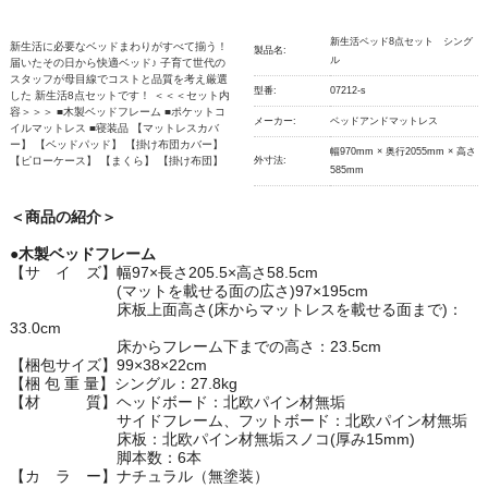
新生活ベッド8点セット シング
新生活に必要なベッドまわりがすべて揃う！
製品名:
ル
届いたその日から快適ベッド♪ 子育て世代の
スタッフが母目線でコストと品質を考え厳選
型番:
07212-s
した 新生活8点セットです！ ＜＜＜セット内
容＞＞＞ ■木製ベッドフレーム ■ポケットコ
メーカー:
ベッドアンドマットレス
イルマットレス ■寝装品 【マットレスカバ
ー】 【ベッドパッド】 【掛け布団カバー】
幅970mm × 奥行2055mm × 高さ
【ピローケース】 【まくら】 【掛け布団】
外寸法:
585mm
＜商品の紹介＞
●木製ベッドフレーム
【サ イ ズ】幅97×長さ205.5×高さ58.5cm
(マットを載せる面の広さ)97×195cm
床板上面高さ(床からマットレスを載せる面まで)：
33.0cm
床からフレーム下までの高さ：23.5cm
【梱包サイズ】99×38×22cm
【梱 包 重 量】シングル：27.8kg
【材 質】ヘッドボード：北欧パイン材無垢
サイドフレーム、フットボード：北欧パイン材無垢
床板：北欧パイン材無垢スノコ(厚み15mm)
脚本数：6本
【カ ラ ー】ナチュラル（無塗装）