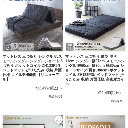
マットレス 三つ折り シングル 85ス
マットレス 三つ折り 薄型 厚さ
モールシングル シングルショート 3
11cm シングル 幅97cm スモールシ
つ折り ポケットコイル ZH133P3N
ングル 幅60cm 幅70cm 幅80cm シ
ベッドマット 折りたたみ 収納 片面
ョートサイズ(長さ180cm) ポケット
仕様 コイル数450個 【リニューア
コイル ZH133P3U ベッドマット 折
ル】
りたたみ 収納 片面仕様 高密度コイ
ル
¥12,499
(税込)
～
¥11,499
(税込)
～
商品を見る
商品を見る