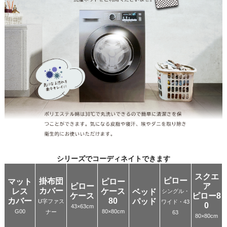
シリーズでコーディネイトできます
スクエ
ピロー
掛布団
マット
ピロー
ピロー
ア
カバー
レス
ケース
ベッド
シングル・
ケース
ピロー8
カバー
80
パッド
U字ファス
ワイド・43
0
43×63cm
G00
80×80cm
ナー
63
80×80cm