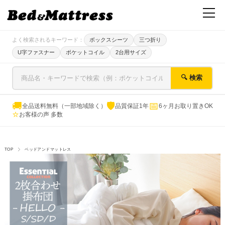
よく検索されるキーワード：
ボックスシーツ
三つ折り
U字ファスナー
ポケットコイル
2台用サイズ
🔍 検索
🚚
🛡
📅
全品送料無料（一部地域除く）
品質保証1年
6ヶ月お取り置きOK
⭐
お客様の声 多数
TOP
ベッドアンドマットレス