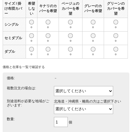
サイズ / 掛
希望
ベージュの
グリーンの
キナリのカ
グレーのカ
け布団カバ
しな
カバーを希
カバーを希
バーを希望
バーを希望
ー
い
望
望
シングル
○
○
○
○
○
セミダブル
○
○
○
○
○
ダブル
○
○
○
○
○
価格と在庫を一覧で確認する
価格:
－
複数注文の場合は:
別途送料が必要な地域がご
北海道・沖縄県・離島の方はご選択下さい
ざいます:
数量:
個