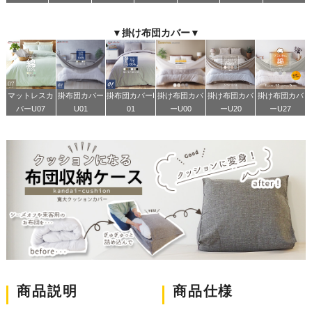
▼掛け布団カバー▼
マットレスカ
掛布団カバー
掛布団カバーI
掛け布団カバ
掛け布団カバ
掛け布団カバ
バーU07
U01
01
ーU00
ーU20
ーU27
商品説明
商品仕様