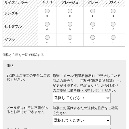
サイズ / カラー
キナリ
グレージュ
グレー
ホワイト
シングル
○
○
○
○
セミダブル
○
○
○
○
ダブル
○
○
○
○
価格と在庫を一覧で確認する
価格:
－
2点以上ご注文の場合はご選
原則「メール便(送料無料)」で発送している
択ください:
商品の場合も、「宅配便(送料別途加算)」へ
変更が可能です。指定日など、お受け取り
のご要望は備考欄へお申し付けください。
メール便は住所に不備があ
無事にお届けするため送付先住所をご確認
るとお届けができません:
ください