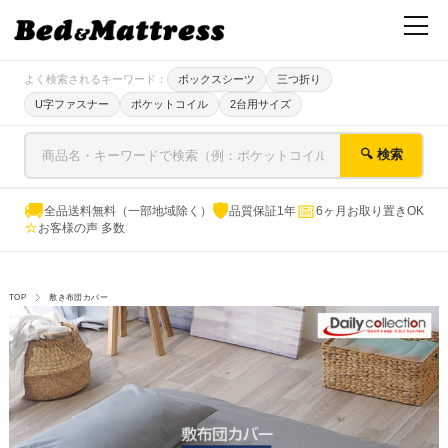
よく検索されるキーワード：
ボックスシーツ
三つ折り
U字ファスナー
ポケットコイル
2台用サイズ
🔍 検索
🚚
🛡
📅
全品送料無料（一部地域除く）
品質保証1年
6ヶ月お取り置きOK
⭐
お客様の声 多数
TOP
敷き布団カバー