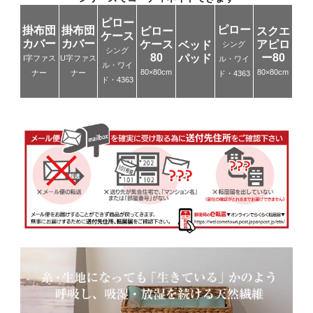
ピロー
ピロー
掛布団
掛布団
ピロー
スクエ
ケース
カバー
カバー
ケース
アピロ
ベッド
シング
シング
80
ー80
パッド
I字ファス
U字ファス
ル・ワイ
ル・ワイ
80×80cm
80×80cm
ナー
ナー
ド・4363
ド・4363