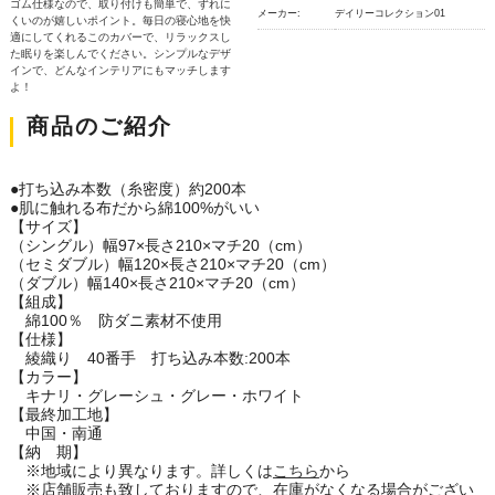
ゴム仕様なので、取り付けも簡単で、ずれに
メーカー:
デイリーコレクション01
くいのが嬉しいポイント。毎日の寝心地を快
適にしてくれるこのカバーで、リラックスし
た眠りを楽しんでください。シンプルなデザ
インで、どんなインテリアにもマッチします
よ！
商品のご紹介
●打ち込み本数（糸密度）約200本
●肌に触れる布だから綿100%がいい
【サイズ】
（シングル）幅97×長さ210×マチ20（cm）
（セミダブル）幅120×長さ210×マチ20（cm）
（ダブル）幅140×長さ210×マチ20（cm）
【組成】
綿100％ 防ダニ素材不使用
【仕様】
綾織り 40番手 打ち込み本数:200本
【カラー】
キナリ・グレーシュ・グレー・ホワイト
【最終加工地】
中国・南通
【納 期】
※地域により異なります。詳しくは
こちら
から
※店舗販売も致しておりますので、在庫がなくなる場合がござい