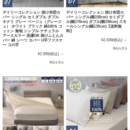
デイリーコレクション 掛け布団カ
デイリーコレクション 掛け布団カ
バー シングル セミダブル ダブル
バー シングル(幅150cm) セミダブ
キナリ グレー ベージュ（グレージ
ル(幅170cm) ダブル(幅190cm) スモ
ュ） ホワイト ブラック 綿100％ コ
ールシングル(幅135cm)【送料無
ットン 無地 シンプル ナチュラル
料】
アースカラー 洗濯OK 掛けふとんカ
¥2,699
(税込)
～
バー 綿 シーツ カバー U字ファスナ
ー コの字
商品を見る
¥2,999
(税込)
～
商品を見る