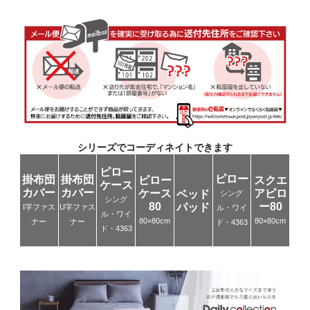
シリーズでコーディネイトできます
ピロー
ピロー
掛布団
掛布団
ピロー
スクエ
ケース
カバー
カバー
ケース
アピロ
ベッド
シング
シング
80
ー80
パッド
I字ファス
U字ファス
ル・ワイ
ル・ワイ
80×80cm
80×80cm
ナー
ナー
ド・4363
ド・4363