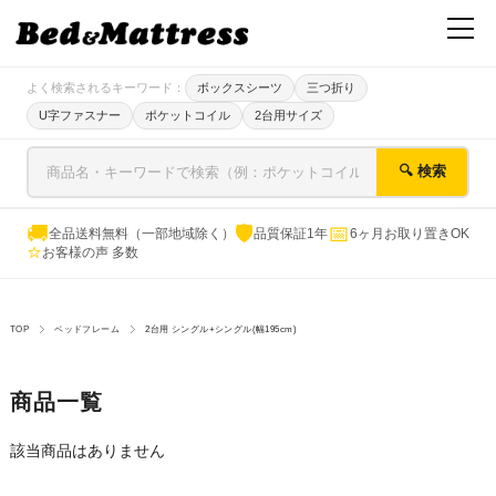
よく検索されるキーワード：
ボックスシーツ
三つ折り
U字ファスナー
ポケットコイル
2台用サイズ
🔍 検索
🚚
🛡
📅
全品送料無料（一部地域除く）
品質保証1年
6ヶ月お取り置きOK
⭐
お客様の声 多数
TOP
ベッドフレーム
2台用 シングル+シングル(幅195cm)
商品一覧
該当商品はありません