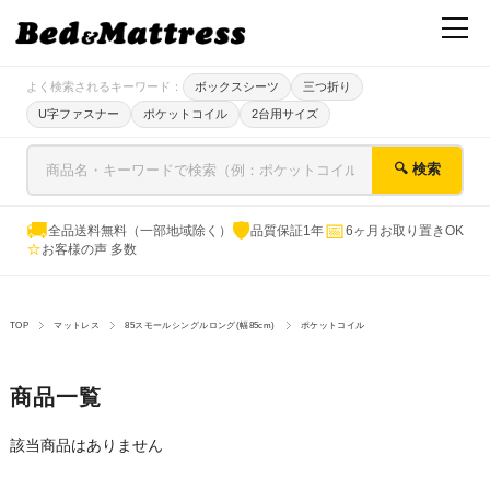
よく検索されるキーワード：
ボックスシーツ
三つ折り
U字ファスナー
ポケットコイル
2台用サイズ
🔍 検索
🚚
🛡
📅
全品送料無料（一部地域除く）
品質保証1年
6ヶ月お取り置きOK
⭐
お客様の声 多数
TOP
マットレス
85スモールシングルロング(幅85cm)
ポケットコイル
商品一覧
該当商品はありません