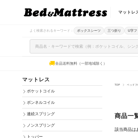
マットレ
ポケットコ
よく検索されるキーワード：
ボックスシーツ
三つ折り
U字フ
ボンネルコ
連続スプリ
🚚
全品送料無料（一部地域除く）
ノンスプリ
マットレス
トッパー
TOP
ベッドフ
ポケットコイル
ボンネルコイル
連続スプリング
商品一
ノンスプリング
該当商品は
トッパー