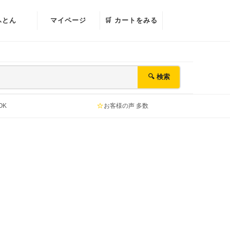
ふとん
マイページ
🛒 カートをみる
🔍 検索
⭐
OK
お客様の声 多数