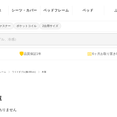
ス
シーツ・カバー
ベッドフレーム
ベッド
イル
マットレスカバ
宮付き(棚・ラ
ァスナー
ポケットコイル
2台用サイズ
ー
イト)
イル
ベッドパッド
ヘッドボード無
ング
し
パッド一体型ボ
🛡
📅
品質保証1年
6ヶ月お取り置き
ング
ックスシーツ
電動ベッド
掛け布団カバー
レーム
ワイドダブル(幅150cm)
木製
敷き布団カバー
ピローケース
覧
ありません