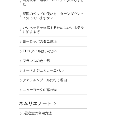
研究授業「睡眠について」に参加しまし
た
昼間のベッドの使い方 ターンダウンっ
て知っていますか？
いいベッドを体感するためにいいホテル
に泊まるぞ
ヨーロッパのダニ退治
EUスタイルはいかが？
フランスの色・形
オーベルジュとカーニバル
クアラルンプールに行く理由
ニューヨークの忘れ物
ネムリエノート
6畳寝室の利用方法