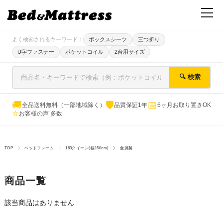
よく検索されるキーワード：
ボックスシーツ
三つ折り
U字ファスナー
ポケットコイル
2台用サイズ
🔍 検索
🚚
🛡
📅
全品送料無料（一部地域除く）
品質保証1年
6ヶ月お取り置きOK
⭐
お客様の声 多数
TOP
ベッドフレーム
160クイーン(幅160cm)
金属製
商品一覧
該当商品はありません